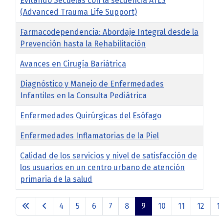
Evitando Secuelas con la secuencia ATLS
(Advanced Trauma Life Support)
Farmacodependencia: Abordaje Integral desde la
Prevención hasta la Rehabilitación
Avances en Cirugía Bariátrica
Diagnóstico y Manejo de Enfermedades
Infantiles en la Consulta Pediátrica
Enfermedades Quirúrgicas del Esófago
Enfermedades Inflamatorias de la Piel
Calidad de los servicios y nivel de satisfacción de
los usuarios en un centro urbano de atención
primaria de la salud
Artículos
4
5
6
7
8
9
10
11
12
Página 9 de 69