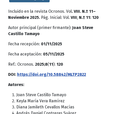
Incluido en la revista Ocronos. Vol
. VIII. N.º 11–
Noviembre 2025.
Pág. Inicial: Vol.
VIII
;
N.º 11: 120
Autor principal (primer firmante):
Joan Steve
Castillo Tamayo
Fecha recepción:
01/11/2025
Fecha aceptación:
05/11/2025
Ref.: Ocronos.
2025;8
(
11
):
120
DOI:
https://doi.org/10.58842/MLTP2822
Autores:
Joan Steve Castillo Tamayo
Keyla María Vera Ramírez
Diana Jamileth Cevallos Macías
Andrés Daniel Contreras Suárez