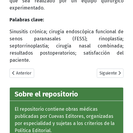
que sea realizado por un equipo quirúrgico
experimentado.
Palabras clave:
Sinusitis crónica; cirugía endoscópica funcional de
senos paranasales (FESS); rinoplastia;
septorrinoplastia; cirugía nasal combinada;
resultados postoperatorios; satisfacción del
paciente.
Artículo anterior: Complicaciones orbitarias de la sinusitis: dia
Artículo siguiente
Anterior
Siguiente
Sobre el repositorio
El repositorio contiene obras médicas
publicadas por Cuevas Editores, organizadas
por especialidad y sujetas a los criterios de la
Política Editorial.