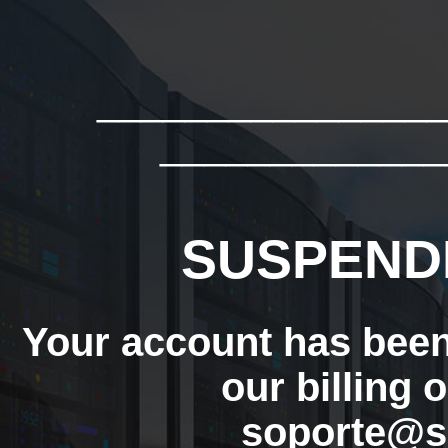
_______________
_____________
SUSPEND
Your account has bee
our billing 
soporte@s