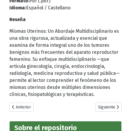
Formato:
Pdf (.pdf)
Idioma:
Español / Castellano
Reseña
Miomas Uterinos: Un Abordaje Multidisciplinario es
una obra rigurosa, actualizada y esencial que
examina de forma integral uno de los tumores
benignos más frecuentes del aparato reproductor
femenino. Su enfoque multidisciplinario —que
articula ginecología, cirugía, endocrinología,
radiología, medicina reproductiva y salud pública—
permite al lector comprender el fenómeno de los
miomas uterinos desde múltiples dimensiones
clínicas, fisiopatológicas y terapéuticas.
Artículo anterior: Principios Esenciales de la Cirugía General
Artículo siguiente
Anterior
Siguiente
Sobre el repositorio