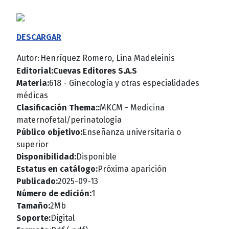
DESCARGAR
Autor:
Henríquez Romero, Lina Madeleinis
Editorial:
Cuevas Editores S.A.S
Materia:
618 - Ginecología y otras especialidades
médicas
Clasificación Thema::
MKCM - Medicina
maternofetal/perinatología
Público objetivo:
Enseñanza universitaria o
superior
Disponibilidad:
Disponible
Estatus en catálogo:
Próxima aparición
Publicado:
2025-09-13
Número de edición:
1
Tamaño:
2Mb
Soporte:
D
igital