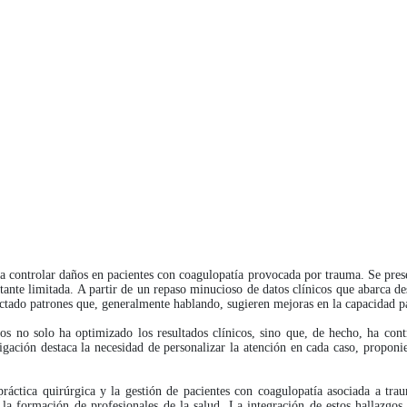
para controlar daños en pacientes con coagulopatía provocada por trauma. Se pres
stante limitada. A partir de un repaso minucioso de datos clínicos que abarca de
tectado patrones que, generalmente hablando, sugieren mejoras en la capacidad p
cos no solo ha optimizado los resultados clínicos, sino que, de hecho, ha con
igación destaca la necesidad de personalizar la atención en cada caso, proponi
a práctica quirúrgica y la gestión de pacientes con coagulopatía asociada a t
n la formación de profesionales de la salud. La integración de estos hallazgos