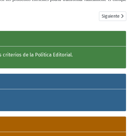
Artículo siguient
Siguiente
riterios de la Política Editorial.