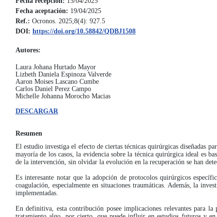
Fecha recepción:
 15/04/2025
Fecha aceptación:
 19/04/2025
Ref.: 
Ocronos. 2025;8(4): 927.5
DOI: 
https://doi.org/10.58842/QDBJ1508
Autores:
Laura Johana Hurtado Mayor
Lizbeth Daniela Espinoza Valverde
Aaron Moises Lascano Cumbe
Carlos Daniel Perez Campo
Michelle Johanna Morocho Macias
DESCARGAR
Resumen
El estudio investiga el efecto de ciertas técnicas quirúrgicas diseñadas 
mayoría de los casos, la evidencia sobre la técnica quirúrgica ideal es ba
de la intervención, sin olvidar la evolución en la recuperación se han de
Es interesante notar que la adopción de protocolos quirúrgicos específi
coagulación, especialmente en situaciones traumáticas. Además, la invest
implementadas.
En definitiva, esta contribución posee implicaciones relevantes para l
tratamiento algo, por cierto, que puede influir en estudios futuros y e