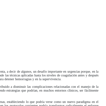
enta, a decir de algunos, un desafío importante en urgencias porque, en la
sde las técnicas aplicadas hasta los niveles de coagulación antes y después
ara detener hemorragias y en la supervivencia.
tribuido a disminuir las complicaciones relacionadas con el manejo de la
endo estrategias que podrían, en muchos entornos clínicos, ser fácilmente
raumas, estableciendo lo que podría verse como un nuevo paradigma en el
 en los protocolos corrientes podría transformar radicalmente el enfoque