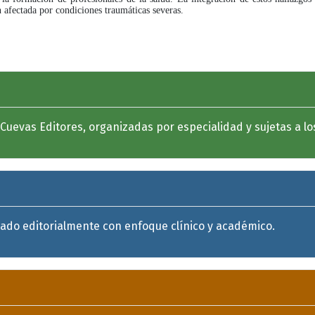
n afectada por condiciones traumáticas severas.
: manejo quirúrgico y recuperación funcional
evas Editores, organizadas por especialidad y sujetas a los c
uado editorialmente con enfoque clínico y académico.