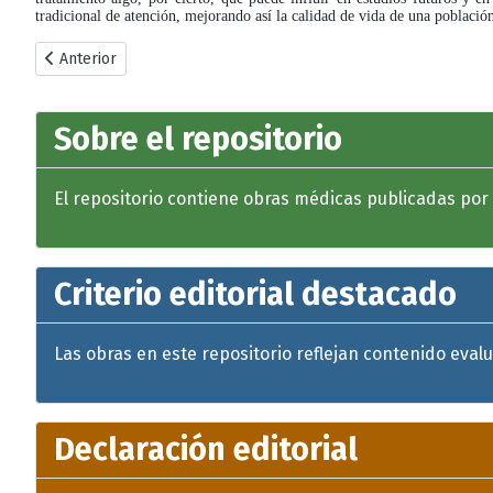
tradicional de atención, mejorando así la calidad de vida de una població
Artículo anterior: Fracturas de cadera en pacientes geriátricos
Anterior
Sobre el repositorio
El repositorio contiene obras médicas publicadas por Cu
Criterio editorial destacado
Las obras en este repositorio reflejan contenido eval
Declaración editorial