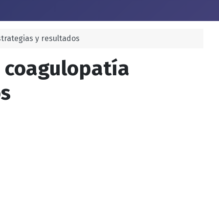
trategias y resultados
n coagulopatía
os